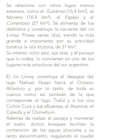
Se relaciona con otros lagos menos
extensos, como el
Gutiérrez
(16,4 km²), el
Moreno
(16,4 km²), el
Espejo
y el
Correntoso
(27 km²). Se alimenta de los
deshielos y constituye la naciente del
río
Limay
. Posee varias islas, siendo la más
grande e importante por su actividad
turística la
isla Victoria
, de 31 km².
Su intenso color azul, sus islas, y el paisaje
que lo rodea, lo convierten en uno de los
lugares más atractivos del sur argentino.
El río Limay constituye el desagüe del
lago Nahuel Huapi hacia el Océano
Atlántico y, por lo tanto, de toda su
cuenca como así también de la que
corresponde al lago Traful y a los ríos
Collón Curá y sus afluentes, el Aluminé, el
Caleufú y el Chimehuin.
Además de realzar el paisaje y mantener
el suelo, dichos bosques facilitan la
contención de las aguas pluviales y su
lento escurrimiento, regulando el caudal