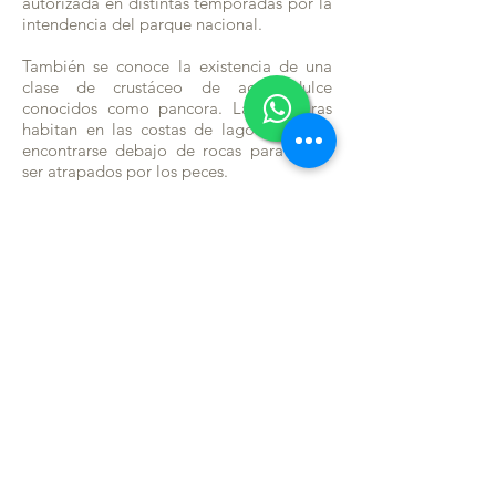
autorizada en distintas temporadas por la
intendencia del parque nacional.
También se conoce la existencia de una
clase de crustáceo de agua dulce
conocidos como pancora. Las pancoras
habitan en las costas de lagos y suelen
encontrarse debajo de rocas para evitar
ser atrapados por los peces.
Fuente textos e imagen: Wikipedia
.
CONOCÉ MÁS LA PATAGONIA
contacto
TEL: RESERVA EXPERIENCIAS